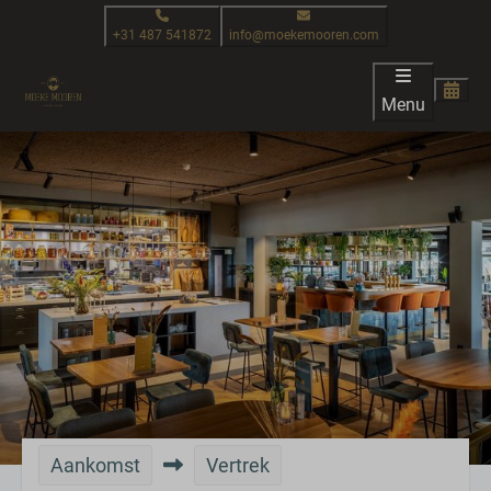
+31 487 541872
info@moekemooren.com
Menu
Aankomst
Vertrek