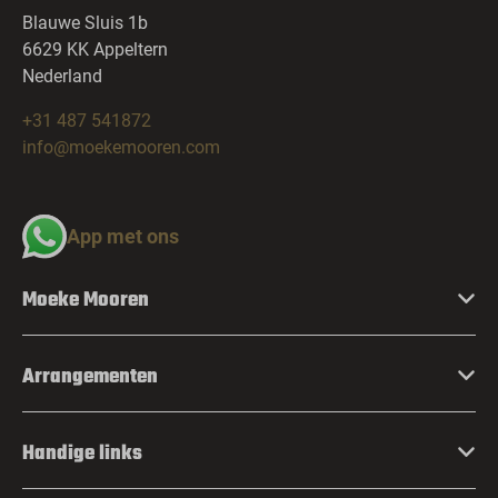
Blauwe Sluis 1b
6629 KK Appeltern
Nederland
+31 487 541872
info@moekemooren.com
App met ons
Moeke Mooren
Arrangementen
Handige links